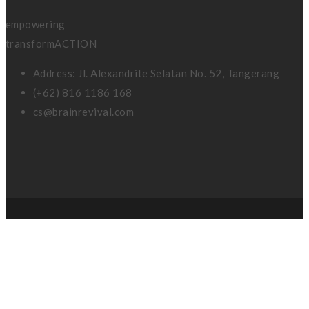
empowering
transformACTION
Address: Jl. Alexandrite Selatan No. 52, Tangerang
(+62) 816 1186 168
cs@brainrevival.com