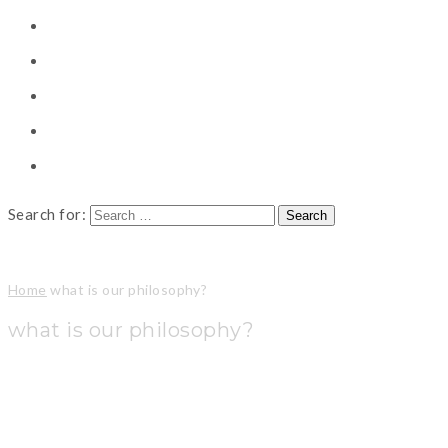
CONSULTING
CAREER COUNSELING
CLIENT
CSR
PUBLICATION
Search for:
Home
what is our philosophy?
what is our philosophy?