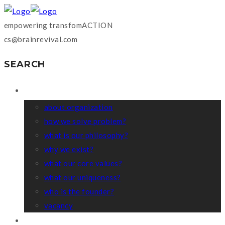
empowering transfomACTION
cs@brainrevival.com
SEARCH
WHO WE ARE?
about organization
how we solve problem?
what is our philosophy?
why we exist?
what our core values?
what our uniqueness?
who is the founder?
vacancy
COACHING